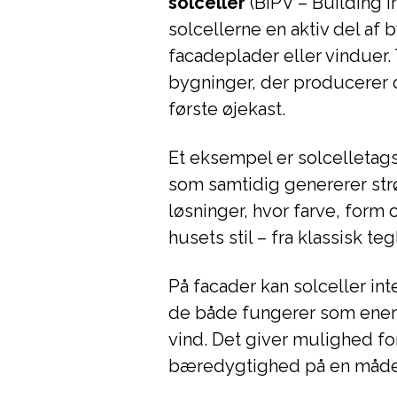
solceller
(BIPV – Building I
solcellerne en aktiv del af
facadeplader eller vinduer.
bygninger, der producerer 
første øjekast.
Et eksempel er solcelletags
som samtidig genererer str
løsninger, hvor farve, form o
husets stil – fra klassisk te
På facader kan solceller int
de både fungerer som ener
vind. Det giver mulighed fo
bæredygtighed på en måde, 