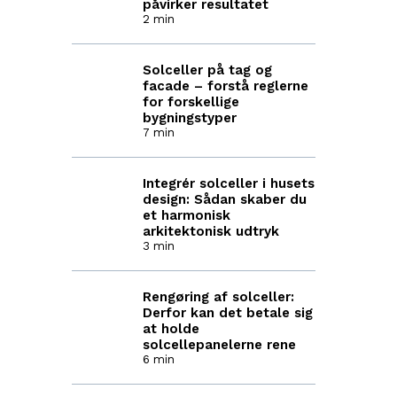
påvirker resultatet
2 min
Solceller på tag og
facade – forstå reglerne
for forskellige
bygningstyper
7 min
Integrér solceller i husets
design: Sådan skaber du
et harmonisk
arkitektonisk udtryk
3 min
Rengøring af solceller:
Derfor kan det betale sig
at holde
solcellepanelerne rene
6 min