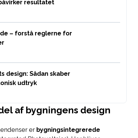
åvirker resultatet
de – forstå reglerne for
er
ets design: Sådan skaber
tonisk udtryk
del af bygningens design
tendenser er
bygningsintegrerede