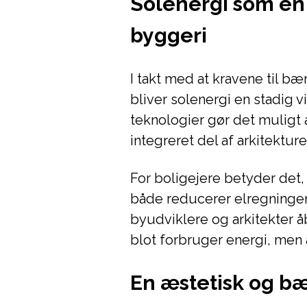
Solenergi som en 
byggeri
I takt med at kravene til b
bliver solenergi en stadig 
teknologier gør det muligt a
integreret del af arkitektur
For boligejere betyder det,
både reducerer elregningen 
byudviklere og arkitekter å
blot forbruger energi, men 
En æstetisk og b