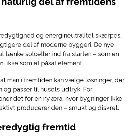
naturlig del af fremtidens
æredygtighed og energineutralitet skærpes,
vigtigere del af moderne byggeri. De nye
t tænke solceller ind fra starten – som en
en, ikke som et påsat element.
 at man i fremtiden kan vælge løsninger, der
og passer til husets udtryk. For
bner det for en ny æra, hvor bygninger ikke
aktivt producerer den – smukt og diskret.
æredygtig fremtid