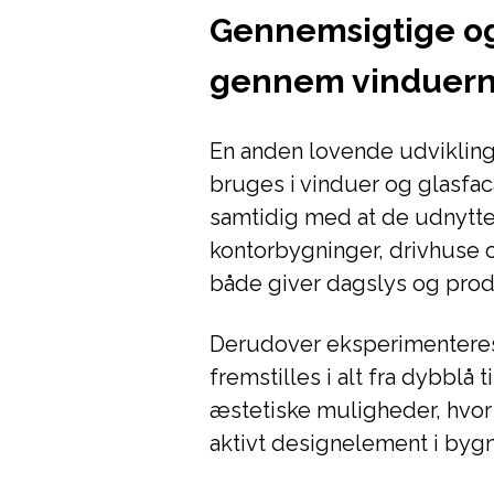
Gennemsigtige og
gennem vinduer
En anden lovende udviklin
bruges i vinduer og glasfaca
samtidig med at de udnytter
kontorbygninger, drivhuse o
både giver dagslys og prod
Derudover eksperimenter
fremstilles i alt fra dybblå
æstetiske muligheder, hvor 
aktivt designelement i byg