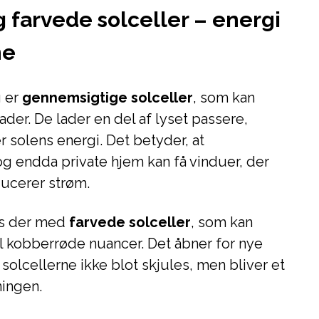
 farvede solceller – energi
ne
g er
gennemsigtige solceller
, som kan
der. De lader en del af lyset passere,
 solens energi. Det betyder, at
g endda private hjem kan få vinduer, der
ucerer strøm.
es der med
farvede solceller
, som kan
 til kobberrøde nuancer. Det åbner for nye
solcellerne ikke blot skjules, men bliver et
ningen.