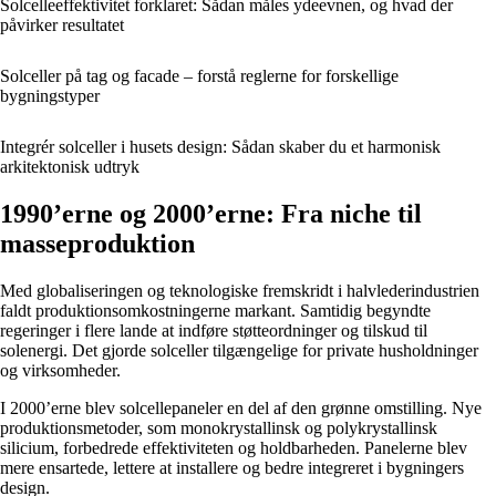
Solcelleeffektivitet forklaret: Sådan måles ydeevnen, og hvad der
påvirker resultatet
Solceller på tag og facade – forstå reglerne for forskellige
bygningstyper
Integrér solceller i husets design: Sådan skaber du et harmonisk
arkitektonisk udtryk
1990’erne og 2000’erne: Fra niche til
masseproduktion
Med globaliseringen og teknologiske fremskridt i halvlederindustrien
faldt produktionsomkostningerne markant. Samtidig begyndte
regeringer i flere lande at indføre støtteordninger og tilskud til
solenergi. Det gjorde solceller tilgængelige for private husholdninger
og virksomheder.
I 2000’erne blev solcellepaneler en del af den grønne omstilling. Nye
produktionsmetoder, som monokrystallinsk og polykrystallinsk
silicium, forbedrede effektiviteten og holdbarheden. Panelerne blev
mere ensartede, lettere at installere og bedre integreret i bygningers
design.