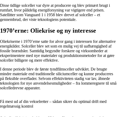
Disse tidlige solceller var dyre at producere og blev primært brugt i
rumfart, hvor pålidelig energiforsyning var vigtigere end prisen.
Satellitter som Vanguard 1 i 1958 blev drevet af solceller – et
gennembrud, der viste teknologiens potentiale.
1970’erne: Oliekrise og ny interesse
Oliekriserne i 1970’erne satte for alvor gang i interessen for alternative
energikilder. Solceller blev set som en mulig vej til uafhængighed af
fossile brændsler. Samtidig begyndte forskere og virksomheder at
eksperimentere med nye materialer og produktionsmetoder for at gøre
solceller billigere og mere effektive.
I denne periode blev de første tyndfilmsceller udviklet. De brugte
mindre materiale end traditionelle siliciumceller og kunne produceres
på fleksible overflader. Selvom effektiviteten stadig var lav, åbnede
teknologien for nye anvendelsesmuligheder – fra lommeregnere til små
solcelledrevne apparater.
Få mest ud af din vekselretter – sådan sikrer du optimal drift med
regelmæssig kontrol