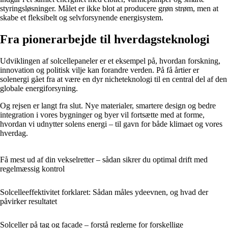
styringsløsninger. Målet er ikke blot at producere grøn strøm, men at
skabe et fleksibelt og selvforsynende energisystem.
Fra pionerarbejde til hverdagsteknologi
Udviklingen af solcellepaneler er et eksempel på, hvordan forskning,
innovation og politisk vilje kan forandre verden. På få årtier er
solenergi gået fra at være en dyr nicheteknologi til en central del af den
globale energiforsyning.
Og rejsen er langt fra slut. Nye materialer, smartere design og bedre
integration i vores bygninger og byer vil fortsætte med at forme,
hvordan vi udnytter solens energi – til gavn for både klimaet og vores
hverdag.
Få mest ud af din vekselretter – sådan sikrer du optimal drift med
regelmæssig kontrol
Solcelleeffektivitet forklaret: Sådan måles ydeevnen, og hvad der
påvirker resultatet
Solceller på tag og facade – forstå reglerne for forskellige