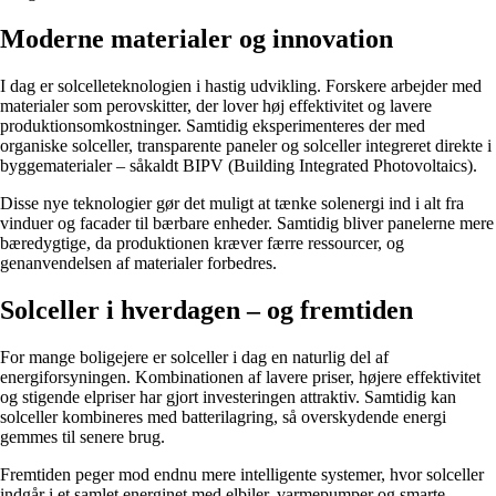
Moderne materialer og innovation
I dag er solcelleteknologien i hastig udvikling. Forskere arbejder med
materialer som perovskitter, der lover høj effektivitet og lavere
produktionsomkostninger. Samtidig eksperimenteres der med
organiske solceller, transparente paneler og solceller integreret direkte i
byggematerialer – såkaldt BIPV (Building Integrated Photovoltaics).
Disse nye teknologier gør det muligt at tænke solenergi ind i alt fra
vinduer og facader til bærbare enheder. Samtidig bliver panelerne mere
bæredygtige, da produktionen kræver færre ressourcer, og
genanvendelsen af materialer forbedres.
Solceller i hverdagen – og fremtiden
For mange boligejere er solceller i dag en naturlig del af
energiforsyningen. Kombinationen af lavere priser, højere effektivitet
og stigende elpriser har gjort investeringen attraktiv. Samtidig kan
solceller kombineres med batterilagring, så overskydende energi
gemmes til senere brug.
Fremtiden peger mod endnu mere intelligente systemer, hvor solceller
indgår i et samlet energinet med elbiler, varmepumper og smarte