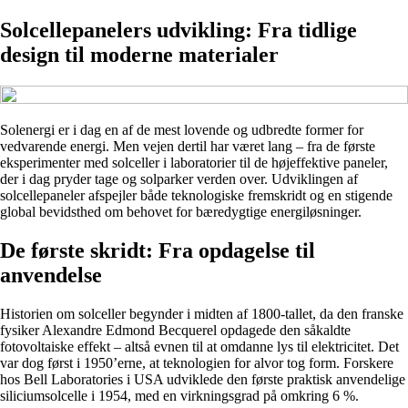
Solcellepanelers udvikling: Fra tidlige
design til moderne materialer
Solenergi er i dag en af de mest lovende og udbredte former for
vedvarende energi. Men vejen dertil har været lang – fra de første
eksperimenter med solceller i laboratorier til de højeffektive paneler,
der i dag pryder tage og solparker verden over. Udviklingen af
solcellepaneler afspejler både teknologiske fremskridt og en stigende
global bevidsthed om behovet for bæredygtige energiløsninger.
De første skridt: Fra opdagelse til
anvendelse
Historien om solceller begynder i midten af 1800-tallet, da den franske
fysiker Alexandre Edmond Becquerel opdagede den såkaldte
fotovoltaiske effekt – altså evnen til at omdanne lys til elektricitet. Det
var dog først i 1950’erne, at teknologien for alvor tog form. Forskere
hos Bell Laboratories i USA udviklede den første praktisk anvendelige
siliciumsolcelle i 1954, med en virkningsgrad på omkring 6 %.